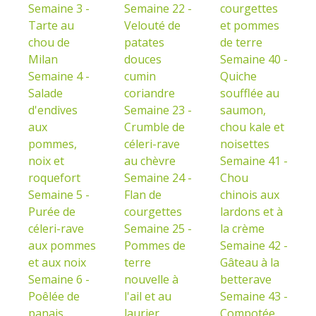
Semaine 3 -
Semaine 22 -
courgettes
Tarte au
Velouté de
et pommes
chou de
patates
de terre
Milan
douces
Semaine 40 -
Semaine 4 -
cumin
Quiche
Salade
coriandre
soufflée au
d'endives
Semaine 23 -
saumon,
aux
Crumble de
chou kale et
pommes,
céleri-rave
noisettes
noix et
au chèvre
Semaine 41 -
roquefort
Semaine 24 -
Chou
Semaine 5 -
Flan de
chinois aux
Purée de
courgettes
lardons et à
céleri-rave
Semaine 25 -
la crème
aux pommes
Pommes de
Semaine 42 -
et aux noix
terre
Gâteau à la
Semaine 6 -
nouvelle à
betterave
Poêlée de
l'ail et au
Semaine 43 -
panais
laurier
Compotée