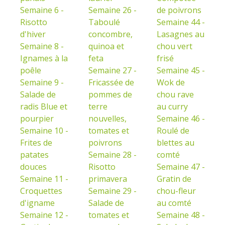
Semaine 6 -
Semaine 26 -
de poivrons
Risotto
Taboulé
Semaine 44 -
d'hiver
concombre,
Lasagnes au
Semaine 8 -
quinoa et
chou vert
Ignames à la
feta
frisé
poêle
Semaine 27 -
Semaine 45 -
Semaine 9 -
Fricassée de
Wok de
Salade de
pommes de
chou rave
radis Blue et
terre
au curry
pourpier
nouvelles,
Semaine 46 -
Semaine 10 -
tomates et
Roulé de
Frites de
poivrons
blettes au
patates
Semaine 28 -
comté
douces
Risotto
Semaine 47 -
Semaine 11 -
primavera
Gratin de
Croquettes
Semaine 29 -
chou-fleur
d'igname
Salade de
au comté
Semaine 12 -
tomates et
Semaine 48 -