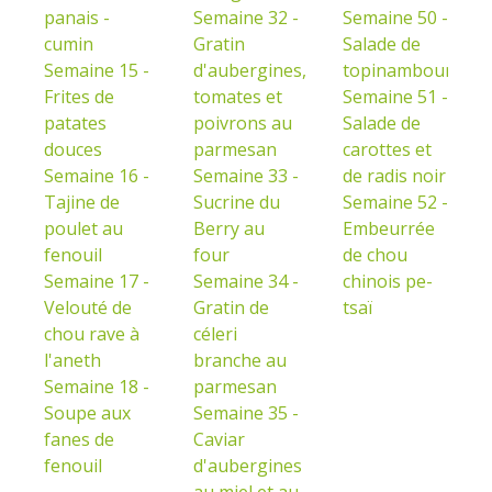
panais -
Semaine 32 -
Semaine 50 -
cumin
Gratin
Salade de
Semaine 15 -
d'aubergines,
topinambours
Frites de
tomates et
Semaine 51 -
patates
poivrons au
Salade de
douces
parmesan
carottes et
Semaine 16 -
Semaine 33 -
de radis noir
Tajine de
Sucrine du
Semaine 52 -
poulet au
Berry au
Embeurrée
fenouil
four
de chou
Semaine 17 -
Semaine 34 -
chinois pe-
Velouté de
Gratin de
tsaï
chou rave à
céleri
l'aneth
branche au
Semaine 18 -
parmesan
Soupe aux
Semaine 35 -
fanes de
Caviar
fenouil
d'aubergines