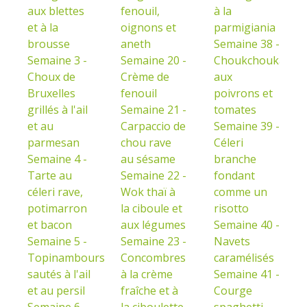
aux blettes
fenouil,
à la
et à la
oignons et
parmigiania
brousse
aneth
Semaine 38 -
Semaine 3 -
Semaine 20 -
Choukchouka
Choux de
Crème de
aux
Bruxelles
fenouil
poivrons et
grillés à l'ail
Semaine 21 -
tomates
et au
Carpaccio de
Semaine 39 -
parmesan
chou rave
Céleri
Semaine 4 -
au sésame
branche
Tarte au
Semaine 22 -
fondant
céleri rave,
Wok thaï à
comme un
potimarron
la ciboule et
risotto
et bacon
aux légumes
Semaine 40 -
Semaine 5 -
Semaine 23 -
Navets
Topinambours
Concombres
caramélisés
sautés à l'ail
à la crème
Semaine 41 -
et au persil
fraîche et à
Courge