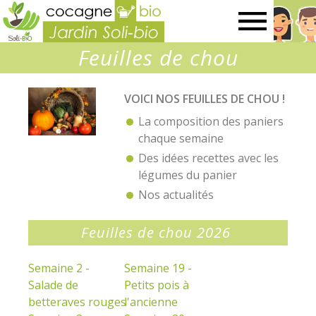
Jardin
Feuilles de chou
SOLI-
VOICI NOS FEUILLES DE CHOU !
BIO
La composition des paniers
chaque semaine
Des idées recettes avec les
légumes du panier
Nos actualités
Feuilles de chou 2026
Semaine 2 -
Semaine 19 -
Salade de
Petits pois à
betteraves rouges
l'ancienne