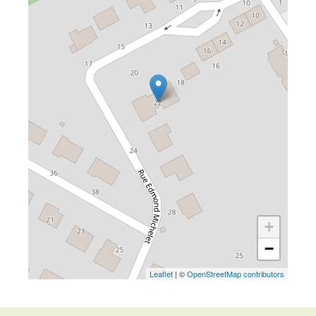
+
−
Leaflet
| ©
OpenStreetMap contributors