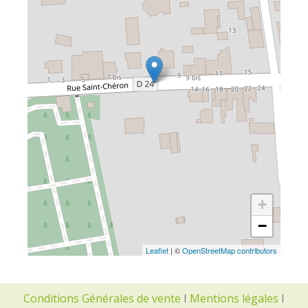
+
−
Leaflet
| ©
OpenStreetMap contributors
Conditions Générales de vente
I
Mentions légales
I