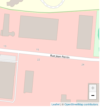
+
−
Leaflet
| ©
OpenStreetMap contributors