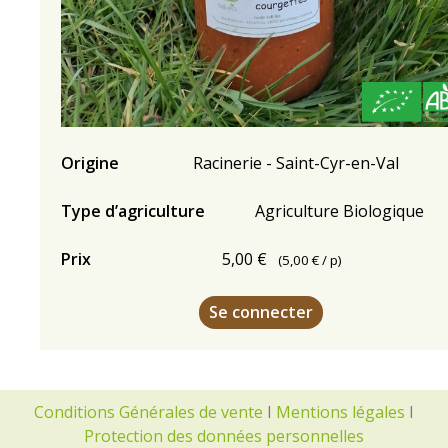
Origine
Racinerie - Saint-Cyr-en-Val
Type d’agriculture
Agriculture Biologique
Prix
5,00 €
(
5,00 €
/ p)
Se connecter
Conditions Générales de vente
I
Mentions légales
I
Protection des données personnelles