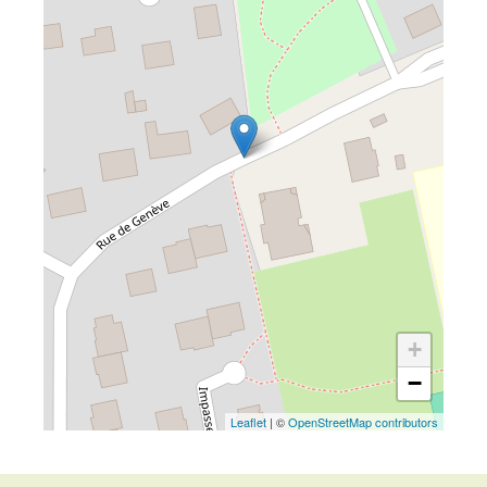
+
−
Leaflet
| ©
OpenStreetMap contributors